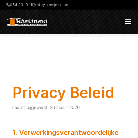
054 33 19 11
info@kosijnski.be
Privacy Beleid
Laatst bijgewerkt:
26 maart 2026
1
.
Verwerkingsverantwoordelijke