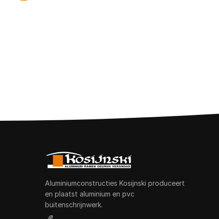
Aluminiumconstructies Kosijnski produceert
en plaatst aluminium en pvc
buitenschrijnwerk.