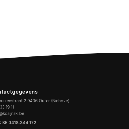
ntactgegevens
huizenstraat 2 9406 Outer (Ninhove)
33 19 11
@kosijnski.be
: BE 0418.344.172