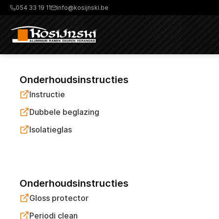
054 33 19 11
info@kosijnski.be
Onderhoudsinstructies
Instructie
Dubbele beglazing
Isolatieglas
Onderhoudsinstructies
Gloss protector
Periodi clean